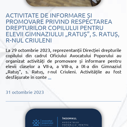
ACTIVITATE DE INFORMARE ȘI
PROMOVARE PRIVIND RESPECTAREA
DREPTURILOR COPILULUI PENTRU
ELEVII GIMNAZIULUI „RATUȘ”, S. RATUȘ,
R-NUL CRIULENI
La 29 octombrie 2023, reprezentanții Direcției drepturile
copilului din cadrul Oficiului Avocatului Poporului au
organizat activități de promovare și informare pentru
elevii claselor a VII-a, a VIII-a, a IX-a din Gimnaziul
„Ratuș”, s. Ratuș, r-nul Criuleni. Activitățile au fost
desfășurate în conte
...
31 octombrie 2023