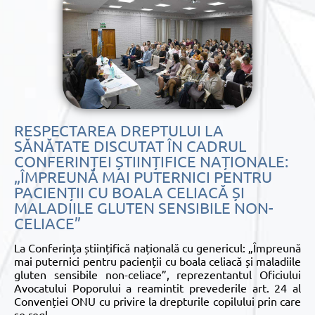
RESPECTAREA DREPTULUI LA
SĂNĂTATE DISCUTAT ÎN CADRUL
CONFERINȚEI ȘTIINȚIFICE NAȚIONALE:
„ÎMPREUNĂ MAI PUTERNICI PENTRU
PACIENȚII CU BOALA CELIACĂ ȘI
MALADIILE GLUTEN SENSIBILE NON-
CELIACE”
La Conferința științifică națională cu genericul: „Împreună
mai puternici pentru pacienții cu boala celiacă și maladiile
gluten sensibile non-celiace”, reprezentantul Oficiului
Avocatului Poporului a reamintit prevederile art. 24 al
Convenției ONU cu privire la drepturile copilului prin care
se regl
...