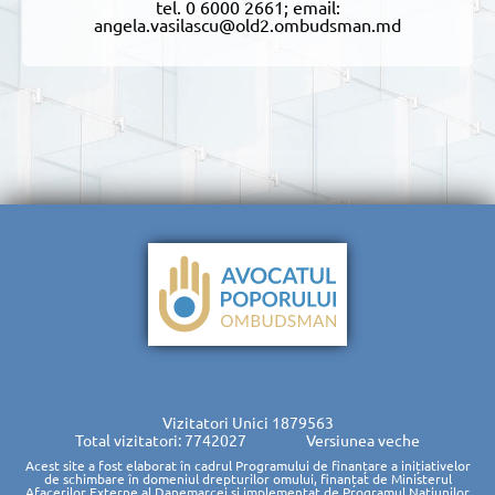
tel. 0 6000 2661; email:
angela.vasilascu@old2.ombudsman.md
Vizitatori Unici
1879563
Total vizitatori: 7742027
Versiunea veche
Acest site a fost elaborat în cadrul Programului de finanțare a inițiativelor
de schimbare în domeniul drepturilor omului, finanțat de Ministerul
Afacerilor Externe al Danemarcei și implementat de Programul Națiunilor