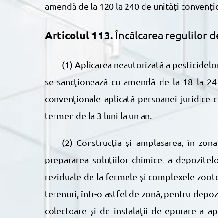
amendă de la 120 la 240 de unităţi convenţio
Articolul 113.
Încălcarea regulilor 
(1) Aplicarea neautorizată a pesticidelor şi îngrăşămintelor pe fîşii cu o lăţime de 300 de metri de la muchia taluzului riveran al albiei
se sancţionează cu amendă de la 18 la 24 
convenţionale aplicată persoanei juridice 
termen de la 3 luni la un an.
(2) Construcţia şi amplasarea, în zona de protecţie a apelor, a depozitelor de îngrăşăminte şi pesticide, a obiectivelor pentru
prepararea soluţiilor chimice, a depozitel
reziduale de la fermele şi complexele zooteh
terenuri, într-o astfel de zonă, pentru depoz
colectoare şi de instalaţii de epurare a a