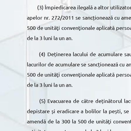
(3) Împiedicarea ilegală a altor utilizatori de apă să amplaseze şi/sau să utilizeze o priză de apă și instalațiile mobile în condiţiile Legii
apelor nr. 272/2011 se sancționează cu amen
500 de unităţi convenţionale aplicată perso
de la 3 luni la un an.
(4) Deținerea lacului de acumulare sau a iazului fără a dispune de un regulament propriu de exploatare a barajelor, iazurilor şi a
lacurilor de acumulare se sancționează cu am
500 de unităţi convenţionale aplicată perso
de la 3 luni la un an.
(5) Evacuarea de către deținătorul lacului de acumulare sau al iazului a apei în scop tehnologic piscicol, cu excepția cazurilor de
depistare și eradicare a bolilor la pești, s
amendă de la 300 la 500 de unităţi convenţ