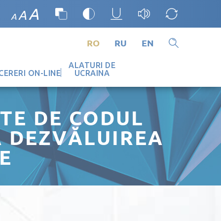
A
A
A
RO
RU
EN
ALATURI DE
CERERI ON-LINE
UCRAINA
TE DE CODUL
 DEZVĂLUIREA
E