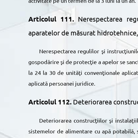
activitate pe un termen de la 3 luni la un an.
Articolul 111.
Nerespectarea regul
aparatelor de măsurat hidrotehnice,
Nerespectarea regulilor şi instrucţiunilor privind exploatarea construcţiilor, instalaţiilor şi aparatelor de măsurat hidrotehnice, de
gospodărire şi de protecţie a apelor se sanc
la 24 la 30 de unităţi convenţionale aplic
aplicată persoanei juridice.
Articolul 112.
Deteriorarea construcţ
Deteriorarea construcţiilor şi instalaţiilor hidrotehnice, de gospodărire şi de protecţie a apelor, inclusiv a reţelelor şi instalaţiilor
sistemelor de alimentare cu apă potabilă, 