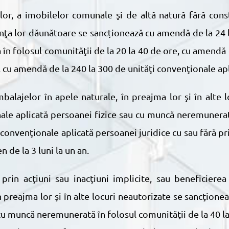
enţa lor dăunătoare se sancționează cu amendă de la 24 
n folosul comunităţii de la 20 la 40 de ore, cu amendă 
 cu amendă de la 240 la 300 de unităţi convenţionale apl
ale aplicată persoanei fizice sau cu muncă neremunerată
 convenţionale aplicată persoanei juridice cu sau fără pr
 de la 3 luni la un an.
 prin acţiuni sau inacţiuni implicite, sau beneficierea
în preajma lor şi în alte locuri neautorizate se sancţion
cu muncă neremunerată în folosul comunităţii de la 40 l