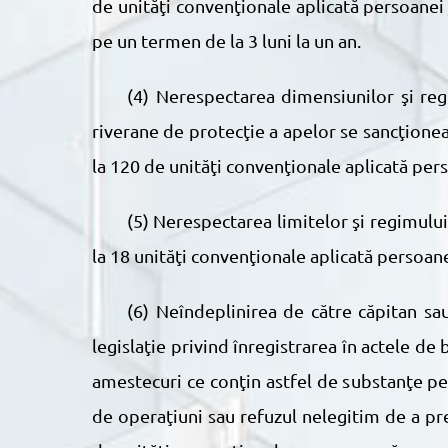
de unităţi convenţionale aplicată persoanei 
pe un termen de la 3 luni la un an.
(4) Nerespectarea dimensiunilor şi regimului de protecţie a zonelor de protecţie a apelor rîurilor şi bazinelor de apă şi a fîşiilor
riverane de protecţie a apelor se sancţionea
la 120 de unităţi convenţionale aplicată pers
(5) Nerespectarea limitelor şi regimului de protecţie a perdelelor forestiere de protecţie a apelor se sancţionează cu amendă de la 6
la 18 unităţi convenţionale aplicată persoane
(6) Neîndeplinirea de către căpitan sau de către alţi membri ai personalului de comandă al unei nave a obligaţiilor prevăzute de
legislaţie privind înregistrarea în actele de
amestecuri ce conţin astfel de substanţe pes
de operaţiuni sau refuzul nelegitim de a p