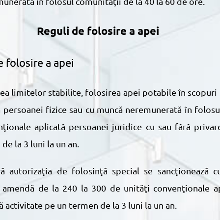
nerată în folosul comunităţii de la 40 la 60 de ore.
Reguli de folosire a apei
e folosire a apei
tă persoanei fizice sau cu muncă neremunerată în folosul
ionale aplicată persoanei juridice cu sau fără privar
e la 3 luni la un an.
u amendă de la 240 la 300 de unităţi convenţionale ap
activitate pe un termen de la 3 luni la un an.