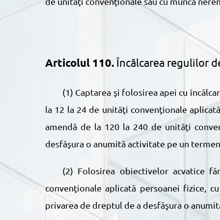
de unităţi convenţionale sau cu muncă neremu
Articolul 110.
Încălcarea regulilor d
(1) Captarea şi folosirea apei cu încălcarea limitelor stabilite, folosirea apei potabile în scopuri tehnice se sancţionează cu amendă de
la 12 la 24 de unităţi convenţionale aplica
amendă de la 120 la 240 de unităţi convenţ
desfăşura o anumită activitate pe un termen d
(2) Folosirea obiectivelor acvatice fără autorizaţia de folosinţă special se sancţionează cu amendă de la 24 la 30 de unităţi
convenţionale aplicată persoanei fizice, c
privarea de dreptul de a desfăşura o anumită 