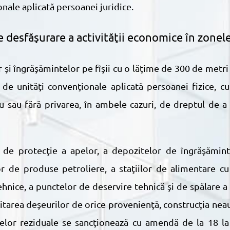
nale aplicată persoanei juridice.
de desfăşurare a activităţii economice în zonel
de unităţi convenţionale aplicată persoanei fizice, c
cu sau fără privarea, în ambele cazuri, de dreptul de a
or de produse petroliere, a staţiilor de alimentare c
nice, a punctelor de deservire tehnică şi de spălare a t
itarea deşeurilor de orice provenienţă, construcţia neaut
pelor reziduale se sancţionează cu amendă de la 18 la