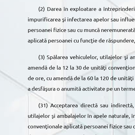
(2) Darea în exploatare a întreprinderilor, a imobilelor comunale şi de altă natură fără construcţiile şi instalaţiile care să prevină
impurificarea şi infectarea apelor sau influ
persoanei fizice sau cu muncă neremunerată î
aplicată persoanei cu funcţie de răspundere,
(3) Spălarea vehiculelor, utilajelor şi ambalajelor în apele naturale, în preajma lor şi în alte locuri neautorizate se sancţionează cu
amendă de la 12 la 30 de unităţi convenţion
de ore, cu amendă de la 60 la 120 de unităţi
a desfăşura o anumită activitate pe un termen
(3
1
) Acceptarea directă sau indirectă,
utilajelor şi ambalajelor în apele naturale, 
convenţionale aplicată persoanei fizice sau 