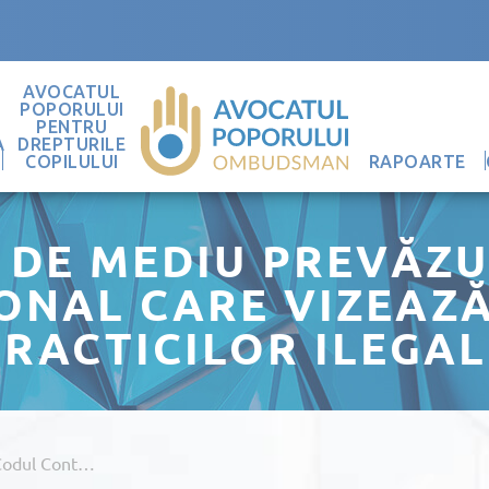
AVOCATUL
POPORULUI
PENTRU
A
DREPTURILE
COPILULUI
RAPOARTE
 DE MEDIU PREVĂZU
ONAL CARE VIZEAZĂ
PRACTICILOR ILEGAL
Încălcări De Mediu Prevăzute De Codul Contravențional Care Vizează Dezvăluirea Practicilor Ilegale