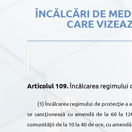
ÎNCĂLCĂRI DE ME
CARE VIZEA
Articolul 109.
Încălcarea regimului 
(1) Încălcarea regimului de protecţie a apelor avînd drept urmare poluarea acestora, eroziunea solurilor şi alte fenomene dăunătoare
se sancţionează cu amendă de la 60 la 120
comunităţii de la 10 la 40 de ore, cu amendă 