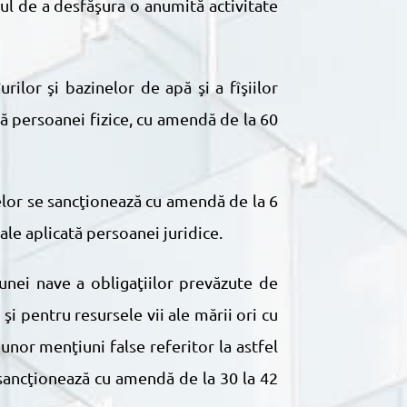
tul de a desfăşura o anumită activitate
tă persoanei fizice, cu amendă de la 60
ale aplicată persoanei juridice.
i pentru resursele vii ale mării ori cu
unor menţiuni false referitor la astfel
sancţionează cu amendă de la 30 la 42