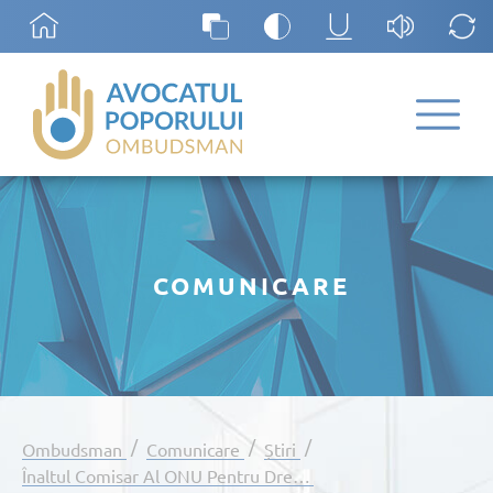
COMUNICARE
/
/
/
Ombudsman
Comunicare
Știri
Înaltul Comisar Al ONU Pentru Drepturile Omului A Cerut Încetarea Imediată A Acțiunilor Militare Ale Federației Ruse Împotriva Ucrainei