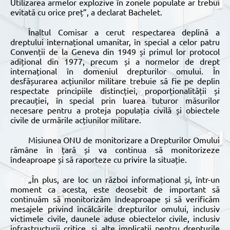
Utilizarea armelor explozive în zonele populate ar trebui
evitată cu orice preț”, a declarat Bachelet.
Înaltul Comisar a cerut respectarea deplină a
dreptului internațional umanitar, în special a celor patru
Convenții de la Geneva din 1949 și primul lor protocol
adițional din 1977, precum și a normelor de drept
internațional în domeniul drepturilor omului. În
desfășurarea acțiunilor militare trebuie să fie pe deplin
respectate principiile distincției, proporționalității și
precauției, în special prin luarea tuturor măsurilor
necesare pentru a proteja populația civilă și obiectele
civile de urmările acțiunilor militare.
Misiunea ONU de monitorizare a Drepturilor Omului
rămâne în țară și va continua să monitorizeze
îndeaproape și să raporteze cu privire la situație.
„În plus, are loc un război informațional și, într-un
moment ca acesta, este deosebit de important să
continuăm să monitorizăm îndeaproape și să verificăm
mesajele privind încălcările drepturilor omului, inclusiv
victimele civile, daunele aduse obiectelor civile, inclusiv
infrastructurii critice, și alte implicații pentru drepturile