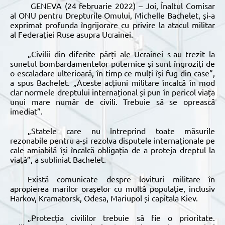
GENEVA (24 februarie 2022) – Joi, Înaltul Comisar
al ONU pentru Drepturile Omului, Michelle Bachelet, și-a
exprimat profunda îngrijorare cu privire la atacul militar
al Federației Ruse asupra Ucrainei.
„Civilii din diferite părți ale Ucrainei s-au trezit la
sunetul bombardamentelor puternice și sunt îngroziți de
o escaladare ulterioară, în timp ce mulți își fug din case”,
a spus Bachelet. „Aceste acțiuni militare încalcă în mod
clar normele dreptului internațional și pun în pericol viața
unui mare număr de civili. Trebuie să se oprească
imediat”.
„Statele care nu întreprind toate măsurile
rezonabile pentru a-și rezolva disputele internaționale pe
cale amiabilă își încalcă obligația de a proteja dreptul la
viață”, a subliniat Bachelet.
Există comunicate despre lovituri militare în
apropierea marilor orașelor cu multă populație, inclusiv
Harkov, Kramatorsk, Odesa, Mariupol și capitala Kiev.
„Protecția civililor trebuie să fie o prioritate.