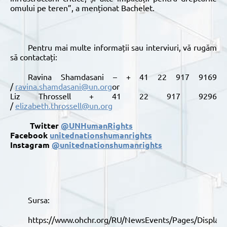
omului pe teren”, a menționat Bachelet.
Pentru mai multe informații sau interviuri, vă rugăm
să contactați:
Ravina Shamdasani – + 41 22 917 9169
/
ravina.shamdasani@un.org
or
Liz Throssell + 41 22 917 9296
/
elizabeth.throssell@un.org
T
witter
@UNHumanRights
Facebook
unitednationshumanrights
Instagram
@unitednationshumanrights
Sursa:
https://www.ohchr.org/RU/NewsEvents/Pages/DisplayNews.aspx?