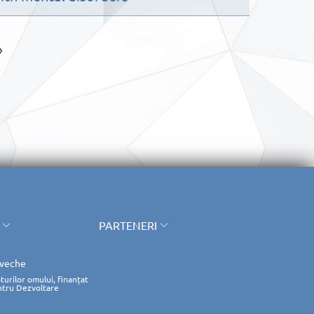
»
PARTENERI
 veche
turilor omului, finanțat
ntru Dezvoltare