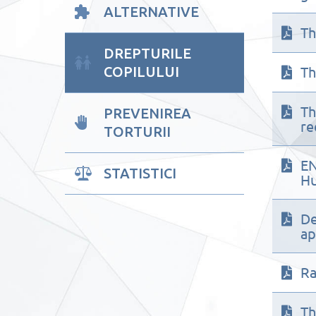
ALTERNATIVE
Th
DREPTURILE
Th
COPILULUI
Th
PREVENIREA
re
TORTURII
EN
STATISTICI
Hu
De
ap
Ra
Th