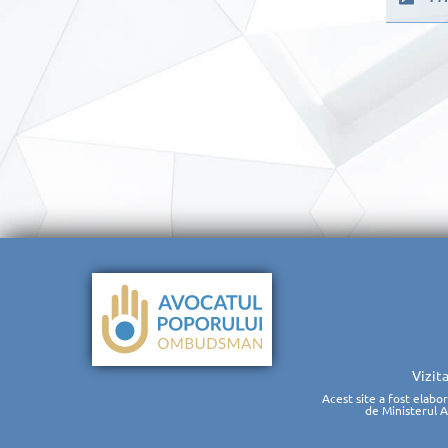
Vizit
Acest site a fost elabo
de Ministerul 