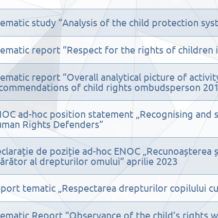
ematic study ”Analysis of the child protection sys
ematic report ”Respect for the rights of children i
ematic report ”Overall analytical picture of activ
commendations of child rights ombudsperson 20
OC ad-hoc position statement „Recognising and s
man Rights Defenders”
clarație de poziție ad-hoc ENOC „Recunoașterea și
ărător al drepturilor omului” aprilie 2023
port tematic „Respectarea drepturilor copilului cu
ematic Report ”Observance of the child’s rights w