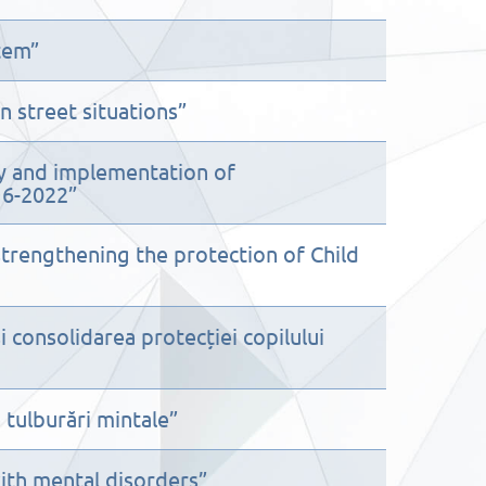
tem”
n street situations”
ity and implementation of
16-2022”
trengthening the protection of Child
 consolidarea protecției copilului
 tulburări mintale”
ith mental disorders”