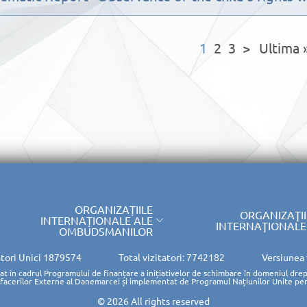
1
2
3
>
Ultima 
ORGANIZAȚIILE
ORGANIZAŢII
INTERNAȚIONALE ALE
INTERNAŢIONALE
OMBUDSMANILOR
atori Unici
1879574
Total vizitatori: 7742182
Versiunea
rat în cadrul Programului de finanțare a inițiativelor de schimbare în domeniul drep
Afacerilor Externe al Danemarcei și implementat de Programul Națiunilor Unite pe
© 2026 All rights reserved