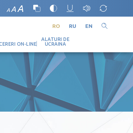
A
A
A
RO
RU
EN
ALATURI DE
CERERI ON-LINE
UCRAINA