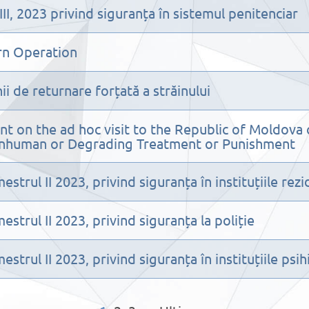
II, 2023 privind siguranța în sistemul penitenciar
rn Operation
i de returnare forțată a străinului
 on the ad hoc visit to the Republic of Moldova
 Inhuman or Degrading Treatment or Punishment
strul II 2023, privind siguranța în instituțiile rezi
strul II 2023, privind siguranța la poliție
trul II 2023, privind siguranța în instituțiile psih