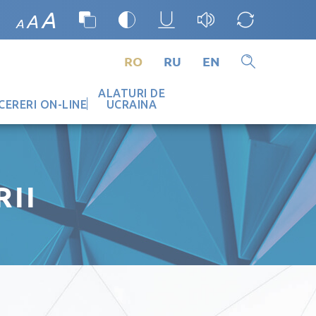
A
A
A
RO
RU
EN
ALATURI DE
CERERI ON-LINE
UCRAINA
II