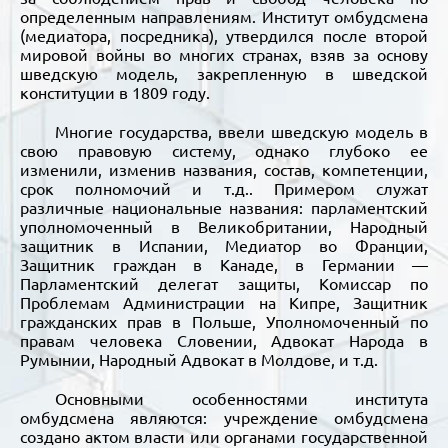
определенным направлениям. Институт омбудсмена
(медиатора, посредника), утвердился после второй
мировой войны во многих странах, взяв за основу
шведскую модель, закрепленную в шведской
конституции в 1809 году.
Многие государства, ввели шведскую модель в
свою правовую систему, однако глубоко ее
изменили, изменив названия, состав, компетенции,
срок полномочий и т.д.. Примером служат
различные национальные названия: парламентский
уполномоченный в Великобритании, Народный
защитник в Испании, Медиатор во Франции,
Защитник граждан в Канаде, в Германии —
Парламентский делегат защиты, Комиссар по
Проблемам Администрации на Кипре, Защитник
гражданских прав в Польше, Уполномоченный по
правам человека Словении, Адвокат Народа в
Румынии, Народный Адвокат в Молдове, и т.д.
Основными особенностями института
омбудсмена являются: учреждение омбудсмена
создано актом власти или органами государственной