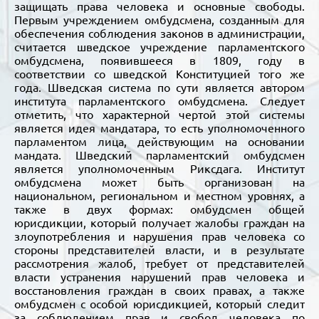
защищать права человека и основные свободы.
Первым учреждением омбудсмена, созданным для
обеспечения соблюдения законов в администрации,
считается шведское учреждение парламентского
омбудсмена, появившееся в 1809, году в
соответствии со шведской Конституцией того же
года. Шведская система по сути является автором
института парламентского омбудсмена. Следует
отметить, что характерной чертой этой системы
является идея мандатара, то есть уполномоченного
парламентом лица, действующим на основании
мандата. Шведский парламентский омбудсмен
является уполномоченным Риксдага. Институт
омбудсмена может быть организован на
национальном, региональном и местном уровнях, а
также в двух формах: омбудсмен общей
юрисдикции, который получает жалобы граждан на
злоупотребления и нарушения прав человека со
стороны представителей власти, и в результате
рассмотрения жалоб, требует от представителей
власти устранения нарушений прав человека и
восстановления граждан в своих правах, а также
омбудсмен с особой юрисдикцией, который следит
за соблюдением прав и свобод человека по