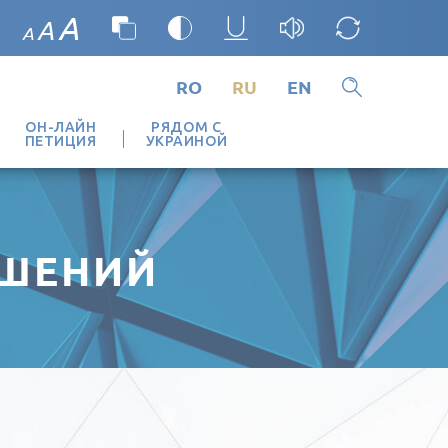
A
A
A
RO
RU
EN
ОН-ЛАЙН
РЯДОМ С
ПЕТИЦИЯ
УКРАИНОЙ
ЕШЕНИЙ