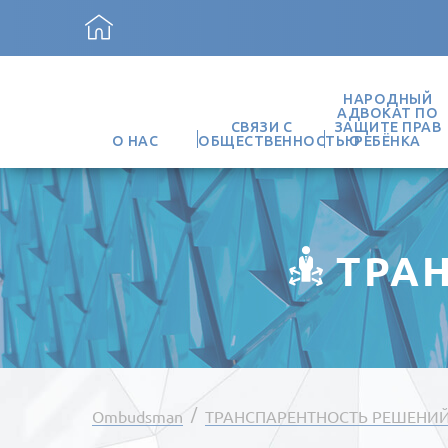
НАРОДНЫЙ
АДВОКАТ ПО
СВЯЗИ С
ЗАЩИТЕ ПРАВ
О НАС
ОБЩЕСТВЕННОСТЬЮ
РЕБЁНКА
ТРА
/
Ombudsman
ТРАНСПАРЕНТНОСТЬ РЕШЕНИ