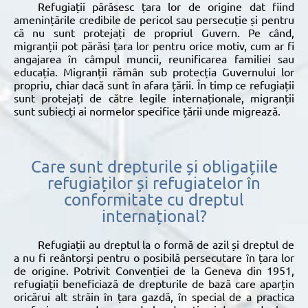
Refugiații părăsesc țara lor de origine dat fiind
amenințările credibile de pericol sau persecuție și pentru
că nu sunt protejați de propriul Guvern. Pe când,
migranții pot părăsi țara lor pentru orice motiv, cum ar fi
angajarea în câmpul muncii, reunificarea familiei sau
educația. Migranții rămân sub protecția Guvernului lor
propriu, chiar dacă sunt în afara țării. În timp ce refugiații
sunt protejați de către legile internaționale, migranții
sunt subiecți ai normelor specifice țării unde migrează.
Care sunt drepturile și obligațiile
refugiaților și refugiatelor în
conformitate cu dreptul
internațional?
Refugiații au dreptul la o formă de azil și dreptul de
a nu fi reântorși pentru o posibilă persecutare în țara lor
de origine. Potrivit Convenției de la Geneva din 1951,
refugiații beneficiază de drepturile de bază care aparțin
oricărui alt străin în țara gazdă, în special de a practica