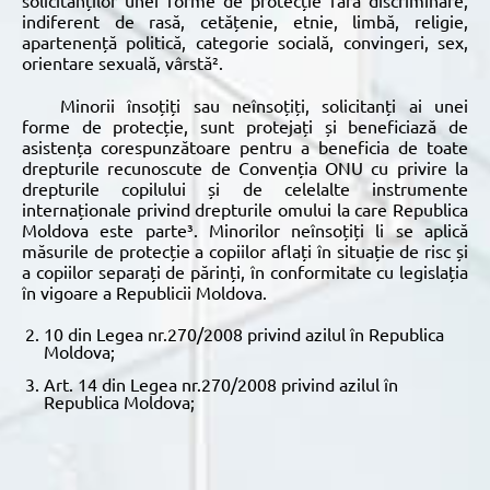
indiferent de rasă, cetățenie, etnie, limbă, religie,
apartenență politică, categorie socială, convingeri, sex,
orientare sexuală, vârstă².
Minorii însoțiți sau neînsoțiți, solicitanți ai unei
forme de protecție, sunt protejați și beneficiază de
asistența corespunzătoare pentru a beneficia de toate
drepturile recunoscute de Convenția ONU cu privire la
drepturile copilului și de celelalte instrumente
internaționale privind drepturile omului la care Republica
Moldova este parte³. Minorilor neînsoțiți li se aplică
măsurile de protecție a copiilor aflați în situație de risc și
a copiilor separați de părinți, în conformitate cu legislația
în vigoare a Republicii Moldova.
10 din Legea nr.270/2008 privind azilul în Republica
Moldova;
Art. 14 din Legea nr.270/2008 privind azilul în
Republica Moldova;