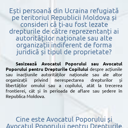
Ești persoană din Ucraina refugiată
pe teritoriul Republicii Moldova și
consideri că ți-au fost lezate
drepturile de către reprezentanți ai
autorităților naționale sau alte
organizații indiferent de forma
juridică și tipul de proprietate?
Sesizează Avocatul Poporului sau Avocatul
Poporului pentru Drepturile
Copilului
despre acțiunile
sau inacțiunile autorităților naționale sau ale altor
organizații privind nerespectarea drepturilor și
libertăților omului sau a copilului, atât la trecerea
frontierei, cât și în perioada de aflare sau ședere în
Republica Moldova.
Cine este Avocatul Poporului și
Avocatul Poporului pentru Drepturile