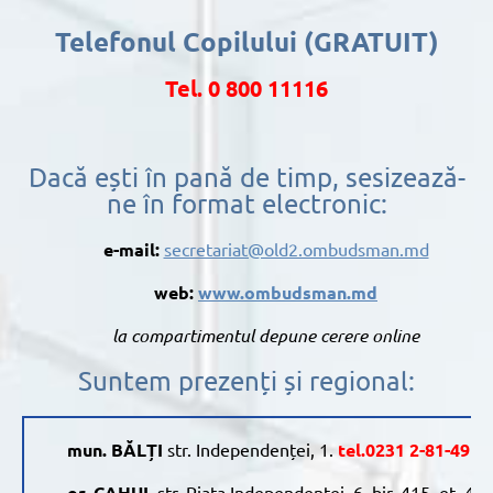
Telefonul Copilului (GRATUIT)
Tel. 0 800 11116
Dacă ești în pană de timp, sesizează-
ne în format electronic:
e-mail:
secretariat@old2.ombudsman.md
web:
www.ombudsman.md
la compartimentul depune cerere online
Suntem prezenți și regional:
mun. BĂLȚI
str. Independenței, 1.
tel.0231 2-81-49
or.
CAHUL
str. Piața Independenței, 6 bir. 415, et. 4.
t