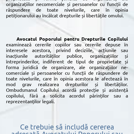
organizațiilor necomerciale și persoanelor cu funcții de
răspundere de toate nivelurile, care în opinia
petiționarului au încălcat drepturile și libertățile omului.
Avocatul Poporului pentru Drepturile Copilului
examinează cererile copiilor sau cererile depuse în
interesele acestora, privind deciziile, acțiunile sau
inacțiunile autorităților publice, organizațiilor și
întreprinderilor, indiferent de tipul de proprietate și
forma juridică de organizare, ale organizațiilor ne-
comerciale și persoanelor cu funcții de răspundere de
toate nivelurile, care în opinia acestora le afectează în
mod grav realizarea drepturilor și libertăților.
Ombudsmanul Copilului acordă protecție și asistență
copilului, fără a solicita acordul părinților sau a
reprezentanților legali.
Ce trebuie să includă cererea
adresată Avocatului Poporului sau