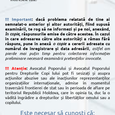
!!! Important
: dacă problema relatată de tine ai
semnalat-o anterior și altor autorități, fiind supusă
examinării, te rog să ne informezi și pe noi, anexând,
în copie
, răspunsurile emise de către acestea. În cazul
în care adresarea către alte autorități a rămas fără
răspuns, pune în anexă
o copie
a cererii adresate cu
numărul de înregistrare și data adresării
,
astfel
am
pierde
mai
puțin
timp
pentru
colectarea
informației
preliminare necesară examinării pretențiilor invocate
.
!!! Atenție
:
Avocatul Poporului și Avocatul Poporului
pentru Drepturile Copi lului pot fi sesizați și asupra
acțiunilor abuzive sau ale inacțiunilor reprezentanților
organizațiilor internaționale, admise în momentul
traversării frontierei de stat sau în perioada de aflare pe
teritoriul Republicii Moldova, care în opinia ta, duc la o
vădită îngrădire a drepturilor și libertăților omului sau a
copilului.
Este necesar să cunoști că: