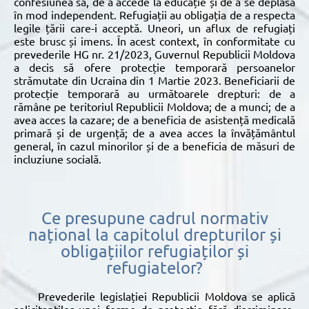
confesiunea sa, de a accede la educație și de a se deplasa
în mod independent. Refugiații au obligația de a respecta
legile țării care-i acceptă. Uneori, un aflux de refugiați
este brusc și imens. În acest context, în conformitate cu
prevederile HG nr. 21/2023, Guvernul Republicii Moldova
a decis să ofere protecție temporară persoanelor
strămutate din Ucraina din 1 Martie 2023. Beneficiarii de
protecție temporară au următoarele drepturi: de a
rămâne pe teritoriul Republicii Moldova; de a munci; de a
avea acces la cazare; de a beneficia de asistență medicală
primară și de urgență; de a avea acces la învățământul
general, în cazul minorilor și de a beneficia de măsuri de
incluziune socială.
Ce presupune cadrul normativ
național la capitolul drepturilor și
obligațiilor refugiaților și
refugiatelor?
Prevederile legislației Republicii Moldova se aplică
solicitanților unei forme de protecție fără discriminare,