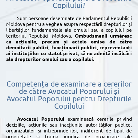
Copilului?
Sunt persoane desemnate de Parlamentul Republicii
Moldova pentru a veghea asupra respectării drepturilor și
libertăților fundamentale ale omului sau a copilului pe
teritoriul Republicii Moldova.
Ombudsmanii urmăresc
ca
acțiunile, precum și actele emise de către
demnitarii publici, funcționarii publici, reprezentanți
ai instituțiilor cu statut privat, să nu admită încălcări
ale drepturilor omului sau a copilului.
Competența de examinare a cererilor
de către Avocatul Poporului și
Avocatul Poporului pentru Drepturile
Copilului
Avocatul Poporului
examinează cererile privind
deciziile, acțiunile sau inacțiunile autorităților publice,
organizațiilor și întreprinderilor, indiferent de tipul de
proprietate și forma juridică de organizare, ale