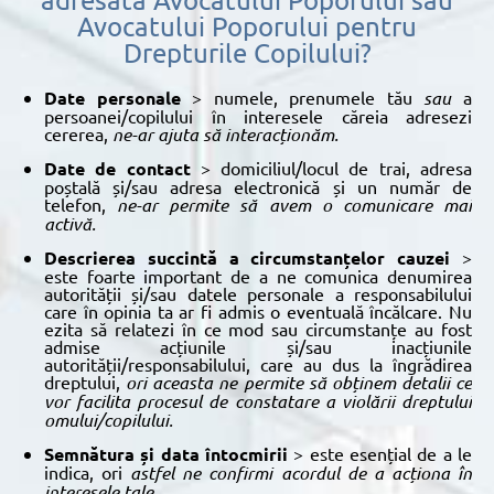
Avocatului Poporului pentru
Drepturile Copilului?
Date personale
> numele, prenumele tău
sau
a
persoanei/copilului în interesele căreia adresezi
cererea,
ne-ar ajuta să interacționăm.
Date de contact
> domiciliul/locul de trai, adresa
poștală și/sau adresa electronică și un număr de
telefon,
ne-ar permite să avem o comuni
care mai
activă.
Descrierea
succintă
a
circumstanțelor
cauzei
>
este foarte important de a ne comunica denumirea
autorității și/sau datele personale a responsabilului
care în opinia ta ar fi admis o eventuală încălcare. Nu
ezita să relatezi în ce mod sau circumstanțe au fost
admise acțiunile și/sau inacțiunile
autorității/responsabilului, care au dus la îngrădirea
dreptului,
ori aceasta ne permite să obținem detalii ce
vor facilita procesul de constatare a violării dreptului
omului/copilului.
Semnătura și data întocmirii
> este esențial de a le
indica, ori
astfel
ne confirmi acordul de a acționa în
interesele tale.