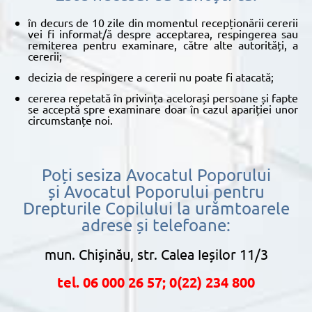
în decurs de 10 zile din momentul recepționării cererii
vei fi informat/ă despre acceptarea, respingerea sau
remiterea pentru examinare, către alte autorități, a
cererii;
decizia de respingere a cererii nu poate fi atacată;
cererea repetată în privința acelorași persoane și fapte
se acceptă spre examinare doar în cazul apariției unor
circumstanțe noi.
Poți sesiza Avocatul Poporului
și Avocatul Poporului pentru
Drepturile Copilului la urămtoarele
adrese și
telefoane:
mun. Chișinău, str. Calea Ieșilor 11/3
tel. 06 000 26 57;
0(22) 234 800