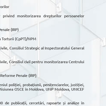
orilor
 privind monitorizarea drepturilor persoanelor
Penale (IRP)
a Torturii (CpPT)/NPM
ile, Consiliul Strategic al Inspectoratului General
ile, Consiliul civil pentru monitorizarea Centrului
e Reforme Penale (IRP)
l poliției, probațiunii, penitenciarelor, justiției,
a, Misiunea OSCE în Moldova, UNP Moldova, UNICEF
 de publicații, cercetări, rapoarte și analize în