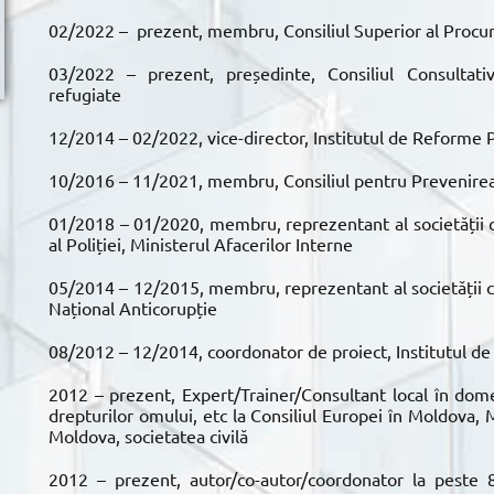
02/2022 – prezent, membru, Consiliul Superior al Procur
03/2022 – prezent, președinte, Consiliul Consultativ
refugiate
12/2014 – 02/2022, vice-director, Institutul de Reforme 
10/2016 – 11/2021, membru, Consiliul pentru Prevenire
01/2018 – 01/2020, membru, reprezentant al societății civ
al Poliției, Ministerul Afacerilor Interne
05/2014 – 12/2015, membru, reprezentant al societății civ
Național Anticorupție
08/2012 – 12/2014, coordonator de proiect, Institutul d
2012 – prezent, Expert/Trainer/Consultant local în domeniu
drepturilor omului, etc la Consiliul Europei în Moldov
Moldova, societatea civilă
2012 – prezent, autor/co-autor/coordonator la peste 80