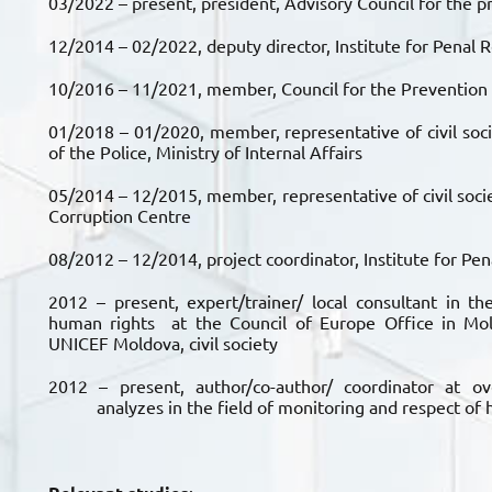
03/2022 – present, president, Advisory Council for the pr
12/2014 – 02/2022, deputy director, Institute for Penal 
10/2016 – 11/2021, member, Council for the Prevention
01/2018 – 01/2020, member, representative of civil soci
of the Police, Ministry of Internal Affairs
05/2014 – 12/2015, member, representative of civil socie
Corruption Centre
08/2012 – 12/2014, project coordinator, Institute for Pe
2012 – present, expert/trainer/ local consultant in the 
human rights at the Council of Europe Office in M
UNICEF Moldova, civil society
2012 – present, author/co-author/ coordinator at ov
analyzes in the field of monitoring and respect of h