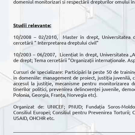
domeniul monitorizari si respectării drepturilor omului 
Studii relevante:
10/2008 – 02/2010, Master în drept, Universitatea d
cercetării ” Interpretarea dreptului civil”
10/2003 – 06/2007, Licențiat în drept, Universitatea „A
de drept; Tema cercetării ”Organizații internaționale. As
Cursuri de specializare: Participări la peste 50 de trainin
in domeniile: management de proiect, justiția juvenilă, 
accesul la justiție, mecanisme pentru monitorizarea dre
tinerilor politici, prevenirea delincvenței juvenile, de
Polonia, Georgia, Franța, Norvegia etc).
Organizat de: UNICEF; PNUD; Fundația Soros-Moldov
Consiliul Europei; Consiliul pentru Prevenirea Torturii;
USAID, OHCHR etc.
__________________________________________________