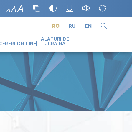
A
A
A
RO
RU
EN
ALATURI DE
CERERI ON-LINE
UCRAINA