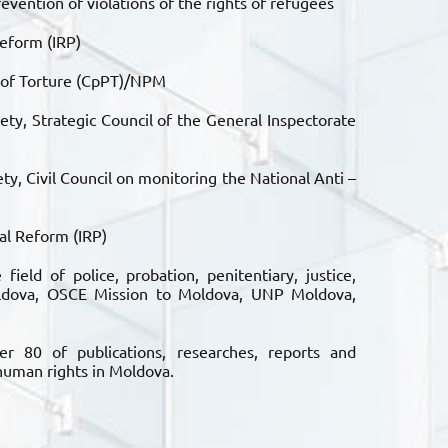
evention of violations of the rights of refugees
Reform (IRP)
 of Torture (CpPT)/NPM
ety, Strategic Council of the General Inspectorate
ty, Civil Council on monitoring the National Anti –
nal Reform (IRP)
field of police, probation, penitentiary, justice,
oldova, OSCE Mission to Moldova, UNP Moldova,
er 80 of publications, researches, reports and
uman rights in Moldova.