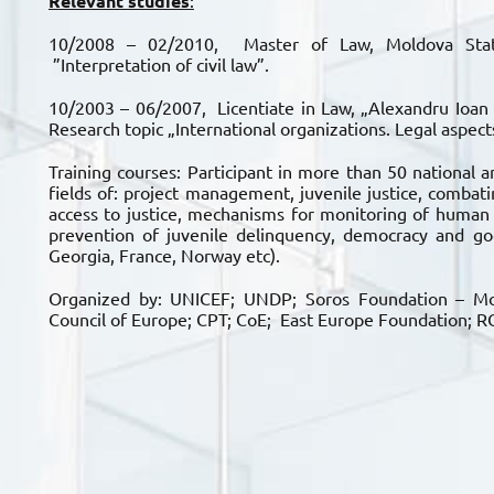
Relevant studies
:
10/2008 – 02/2010, Master of Law, Moldova State
”Interpretation of civil law”.
10/2003 – 06/2007, Licentiate in Law, „Alexandru Ioan C
Research topic „International organizations. Legal aspect
Training courses: Participant in more than 50 national a
fields of: project management, juvenile justice, combati
access to justice, mechanisms for monitoring of human ri
prevention of juvenile delinquency, democracy and g
Georgia, France, Norway etc).
Organized by: UNICEF; UNDP; Soros Foundation – Mol
Council of Europe; CPT; CoE; East Europe Foundation; 