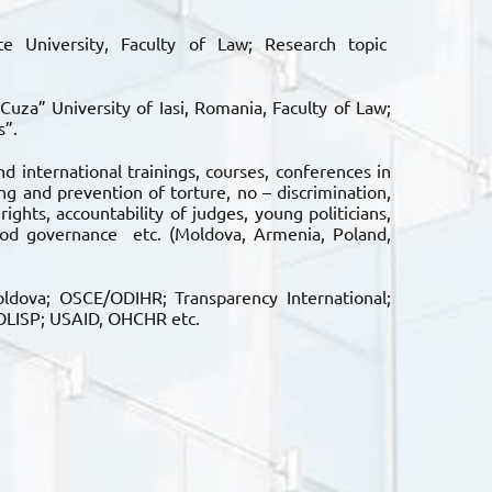
 University, Faculty of Law; Research topic
uza” University of Iasi, Romania, Faculty of Law;
s”.
nd international trainings, courses, conferences in
ng and prevention of torture, no – discrimination,
ghts, accountability of judges, young politicians,
ood governance etc. (Moldova, Armenia, Poland,
dova; OSCE/ODIHR; Transparency International;
ROLISP; USAID, OHCHR etc.