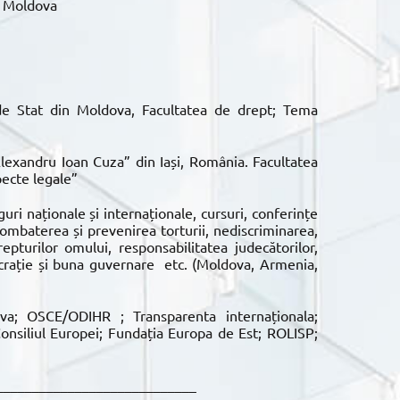
în Moldova
e Stat din Moldova, Facultatea de drept; Tema
lexandru Ioan Cuza” din Iași, România. Facultatea
pecte legale”
guri naționale și internaționale, cursuri, conferințe
combaterea și prevenirea torturii, nediscriminarea,
pturilor omului, responsabilitatea judecătorilor,
mocrație și buna guvernare etc. (Moldova, Armenia,
a; OSCE/ODIHR ; Transparenta internaționala;
 Consiliul Europei; Fundația Europa de Est; ROLISP;
____________________________