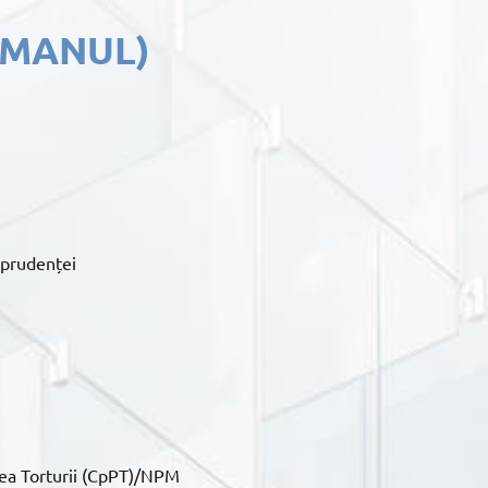
SMANUL)
sprudenței
rea Torturii (CpPT)/NPM