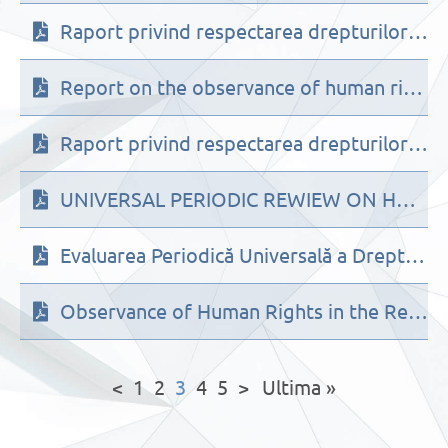
Raport privind respectarea drepturilor și libertăților omului în Republica Moldova în anul 2016 ( în limba română și în limba rusă)
Report on the observance of human rights and freedoms in the Republic of Moldova in 2016
Raport privind respectarea drepturilor omului în Republica Moldova în anul 2015
UNIVERSAL PERIODIC REWIEW ON HUMAN RIGHTS IN THE REPUBLIC OF MOLDOVA – NHRI STAKEHOLDERS REPORT, 2nd cycle, November 2016
Evaluarea Periodică Universală a Drepturilor Omului în Republica Moldova Raportul Instituţiei Naţionale de Protecţie a Drepturilor Omului (Oficiului Avocatului Poporului) pentru ciclul II, Noiembrie 2016
Observance of Human Rights in the Republic of Moldova in 2014
<
1
2
3
4
5
>
Ultima »