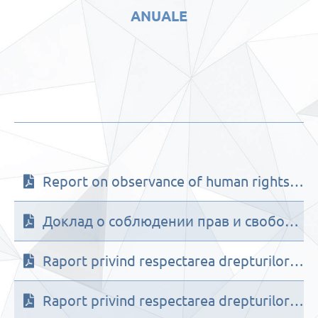
ANUALE
Report on observance of human rights and freedoms in the Republic of Moldova in 2017
Доклад о соблюдении прав и свобод человека в Республике Молдова в 2017 году
Raport privind respectarea drepturilor și libertăților omului în Republica Molodva în anul 2017
Raport privind respectarea drepturilor copilului în Republica Molodva în anul 2016