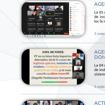
AGEN
La 05 
de ins
loc la
5 noi
AGEN
DOM
La 04 
de ins
sistem
5 noi
ACTI