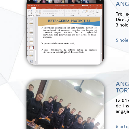
ANG
Trei a
Direcţ
3 noie
5 noi
ANG
TOR
La 04 
de ins
angaja
6 oct