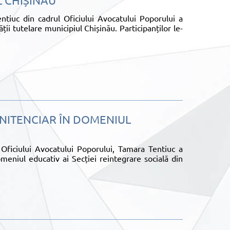
L CHIȘINĂU
entiuc din cadrul Oficiului Avocatului Poporului a
tății tutelare municipiul Chișinău. Participanților le-
ENITENCIAR ÎN DOMENIUL
l Oficiului Avocatului Poporului, Tamara Tentiuc a
meniul educativ ai Secției reintegrare socială din