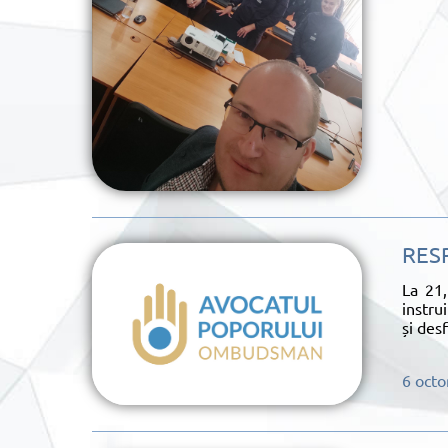
RES
La 21,
instru
și des
6 oct