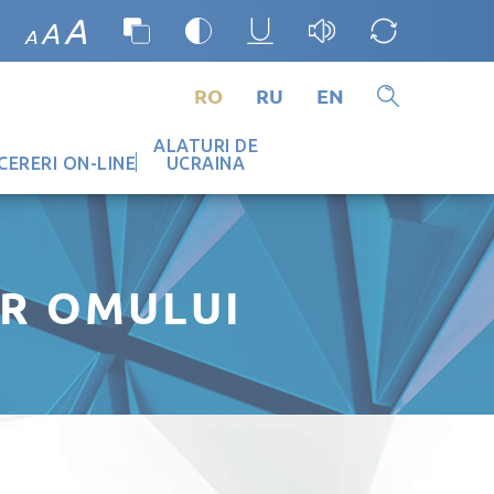
A
A
A
RO
RU
EN
ALATURI DE
CERERI ON-LINE
UCRAINA
R OMULUI