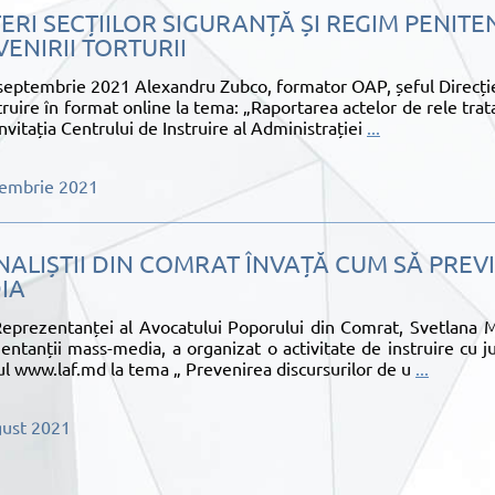
ERI SECȚIILOR SIGURANȚĂ ȘI REGIM PENITE
ENIRII TORTURII
septembrie 2021 Alexandru Zubco, formator OAP, șeful Direcției
truire în format online la tema: „Raportarea actelor de rele tra
 invitația Centrului de Instruire al Administrației
...
tembrie 2021
NALIȘTII DIN COMRAT ÎNVAȚĂ CUM SĂ PREV
IA
eprezentanței al Avocatului Poporului din Comrat, Svetlana Mir
entanții mass-media, a organizat o activitate de instruire cu ju
ul www.laf.md la tema „ Prevenirea discursurilor de u
...
gust 2021