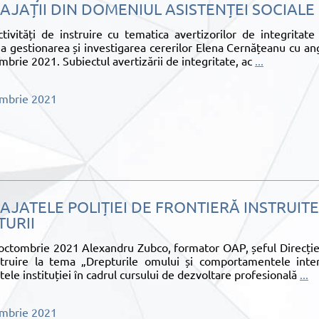
AJAȚII DIN DOMENIUL ASISTENȚEI SOCIALE
ctivități de instruire cu tematica avertizorilor de integritat
ia gestionarea și investigarea cererilor Elena Cernățeanu cu ang
mbrie 2021. Subiectul avertizării de integritate, ac
...
embrie 2021
AJATELE POLIȚIEI DE FRONTIERĂ INSTRUITE
TURII
octombrie 2021 Alexandru Zubco, formator OAP, șeful Direcției
truire la tema „Drepturile omului și comportamentele interz
tele instituției în cadrul cursului de dezvoltare profesională
...
ombrie 2021