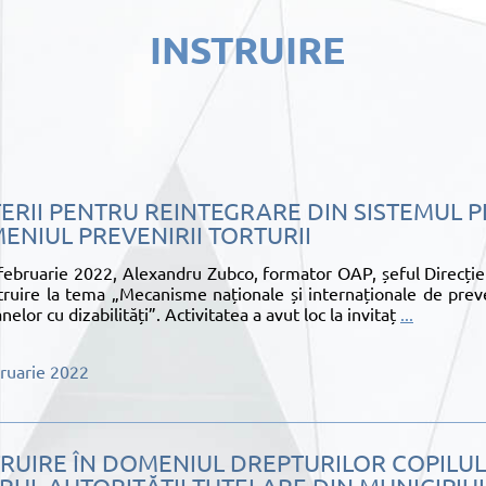
INSTRUIRE
ERII PENTRU REINTEGRARE DIN SISTEMUL PE
ENIUL PREVENIRII TORTURII
februarie 2022, Alexandru Zubco, formator OAP, șeful Direcției
truire la tema „Mecanisme naționale și internaționale de prev
nelor cu dizabilități”. Activitatea a avut loc la invitaț
...
ruarie 2022
TRUIRE ÎN DOMENIUL DREPTURILOR COPILULU