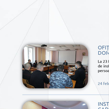
OFIȚ
DOM
La 23 
de ins
persoa
24 feb
INS