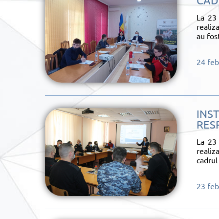
CAD
La 23 
realiza
au fos
24 feb
INS
RES
La 23 
realiz
cadrul
23 feb