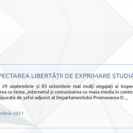
PECTAREA LIBERTĂȚII DE EXPRIMARE STUDI
 29 septembrie și 05 octombrie mai mulți angajați ai Inspect
irea cu tema „Internetul și comunicarea cu mass-media în context
fășurată de șeful adjunct al Departamentului Promovarea D
...
ombrie 2021