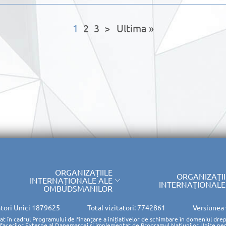
1
2
3
>
Ultima »
ORGANIZAȚIILE
ORGANIZAŢII
INTERNAȚIONALE ALE
INTERNAŢIONALE
OMBUDSMANILOR
atori Unici
1879625
Total vizitatori: 7742861
Versiunea
rat în cadrul Programului de finanțare a inițiativelor de schimbare în domeniul drep
Afacerilor Externe al Danemarcei și implementat de Programul Națiunilor Unite pe