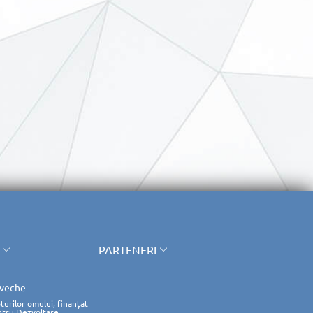
PARTENERI
 veche
turilor omului, finanțat
ntru Dezvoltare