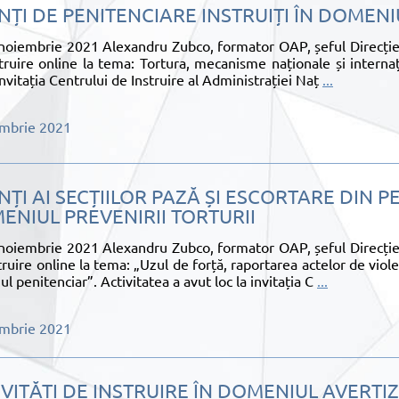
ȚI DE PENITENCIARE INSTRUIȚI ÎN DOMENI
noiembrie 2021 Alexandru Zubco, formator OAP, șeful Direcției
truire online la tema: Tortura, mecanisme naționale și internaț
 invitația Centrului de Instruire al Administrației Naț
...
embrie 2021
ȚI AI SECȚIILOR PAZĂ ȘI ESCORTARE DIN PE
ENIUL PREVENIRII TORTURII
noiembrie 2021 Alexandru Zubco, formator OAP, șeful Direcției
truire online la tema: „Uzul de forță, raportarea actelor de vio
ul penitenciar”. Activitatea a avut loc la invitația C
...
embrie 2021
VITĂȚI DE INSTRUIRE ÎN DOMENIUL AVERTI