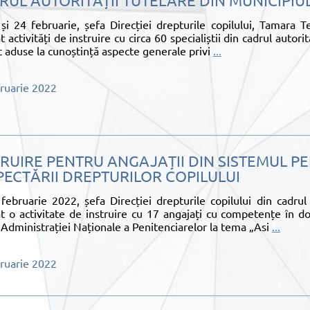
RUL AUTORITĂȚII TUTELARE DIN MUNICIPIU
și 24 februarie, șefa Direcției drepturile copilului, Tamara T
t activități de instruire cu circa 60 specialiștii din cadrul autori
t aduse la cunoștință aspecte generale privi
...
ruarie 2022
TRUIRE PENTRU ANGAJAȚII DIN SISTEMUL P
PECTĂRII DREPTURILOR COPILULUI
februarie 2022, șefa Direcției drepturile copilului din cadru
at o activitate de instruire cu 17 angajați cu competențe în do
 Administrației Naționale a Penitenciarelor la tema „Asi
...
ruarie 2022