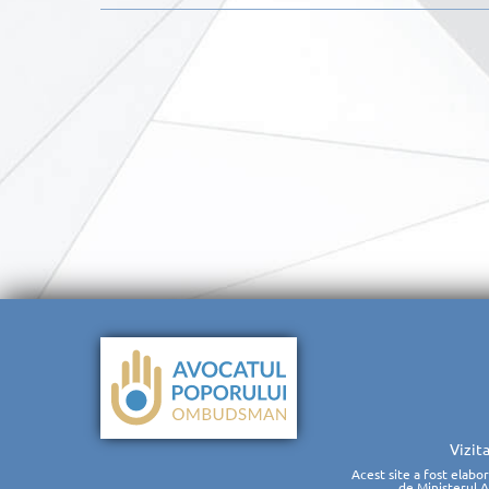
Vizit
Acest site a fost elabo
de Ministerul 