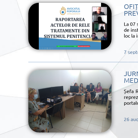
OFIȚ
PREV
La 07 
de ins
loc la
7 sep
JUR
MED
Șefa R
reprez
portal
26 au