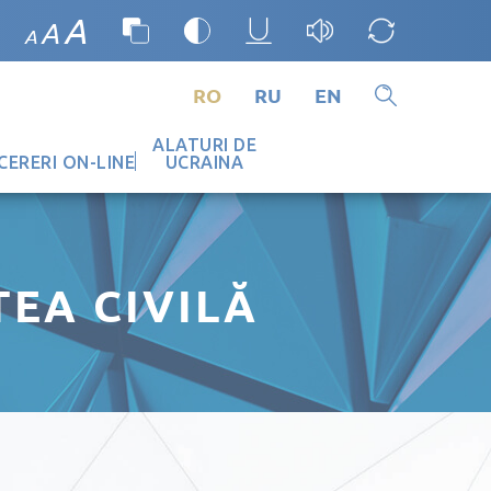
A
A
A
RO
RU
EN
ALATURI DE
CERERI ON-LINE
UCRAINA
EA CIVILĂ