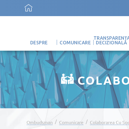
TRANSPARENȚ
DESPRE
COMUNICARE
DECIZIONALĂ
COLABO
/
/
Ombudsman
Comunicare
Colaborarea Cu Soc