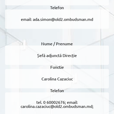
email: ada.simon@old2.ombudsman.md
Șefă adjunctă Direcție
Carolina Cazaciuc
tel. 0 60002676; email:
carolina.cazaciuc@old2.ombudsman.md;