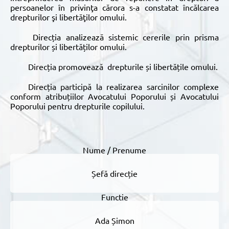
persoanelor în privinţa cărora s-a constatat încălcarea
drepturilor şi libertăţilor omului.
Direcția analizează sistemic cererile prin prisma
drepturilor și libertăților omului.
Direcția promovează drepturile și libertățile omului.
Direcția participă la realizarea sarcinilor complexe
conform atribuțiilor Avocatului Poporului și Avocatului
Poporului pentru drepturile copilului.
Șefă direcție
Ada Șimon