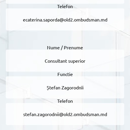
ecaterina.saporda@old2.ombudsman.md
Consultant superior
Ștefan Zagorodnîi
stefan.zagorodnii@old2.ombudsman.md