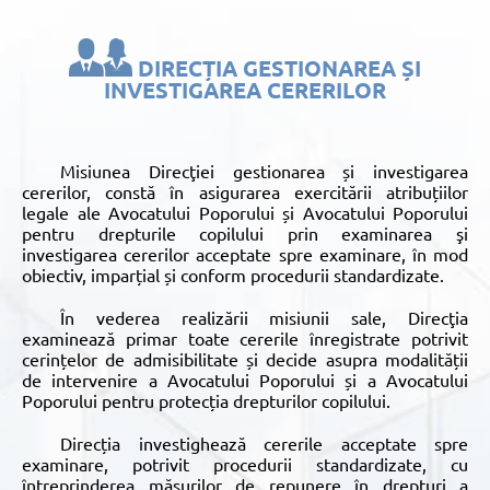
DIRECȚIA GESTIONAREA ȘI
INVESTIGAREA CERERILOR
Misiunea Direcţiei gestionarea și investigarea
cererilor, constă în asigurarea exercitării atribuțiilor
legale ale Avocatului Poporului și Avocatului Poporului
pentru drepturile copilului prin examinarea şi
investigarea cererilor acceptate spre examinare, în mod
obiectiv, imparțial și conform procedurii standardizate.
În vederea realizării misiunii sale, Direcţia
examinează primar toate cererile înregistrate potrivit
cerințelor de admisibilitate și decide asupra modalității
de intervenire a Avocatului Poporului și a Avocatului
Poporului pentru protecția drepturilor copilului.
Direcția investighează cererile acceptate spre
examinare, potrivit procedurii standardizate, cu
întreprinderea măsurilor de repunere în drepturi a