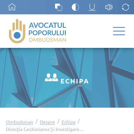
ECHIPA
/
/
/
Ombudsman
Despre
Echipa
Direcția Gestionarea Și Investigarea Cererilor