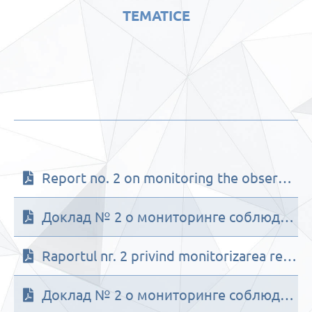
TEMATICE
Report no. 2 on monitoring the observance of the rights of refugees from Ukraine in the context of the state of emergency for the period May – July 2022
Доклад № 2 о мониторинге соблюдения прав беженцев из Украины в связи с чрезвычайным положением, за период май – июль 2022 г.
Raportul nr. 2 privind monitorizarea respectării drepturilor persoanelor refugiate din Ucraina, în contextul stării de urgenţă pentru perioada Mai-Iulie 2022
Доклад № 2 о мониторинге соблюдения прав беженцев из Украины в связи с чрезвычайным положением, за период май – июль 2022 г.