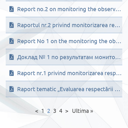
Report no.2 on monitoring the observance of the rights of refugees from Ukraine in the context of the state of emergency for the period May – July 2022
Raportul nr.2 privind monitorizarea respectării drepturilor persoanelor refugiate din Ucraina, în contextul stării de urgenţă pentru perioada Mai-Iulie 2022
Report No 1 on the monitoring the observance of the rights of foreigners from Ukraine in the context of the state of emergency for the period from February 25 to April 30 2022
Доклад № 1 по результатам мониторинга соблюдения прав граждан Украины, находящихся на территории Республики Молдова в контексте чрезвычайного положения за период 25 февраля – 30 апреля 2022 г
Raport nr.1 privind monitorizarea respectării drepturilor persoanelor străine din Ucraina în contextul stării de urgență pentru perioada 25 februarie – 30 aprilie 2022
Raport tematic „Evaluarea respectării drepturilor și libertăților copilului instituționalizat în Centrele ftiziopneumologice de reabilitare pentru copii din Cornești și Târnova”
<
1
2
3
4
>
Ultima »