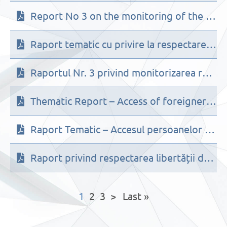
Report No 3 on the monitoring of the respect for the rights of refugees, in the context of the armed conflict in Ukraine for the period August – December 2022
Raport tematic cu privire la respectarea garanțiilor fundamentale la reținere de carabinieri
Raportul Nr. 3 privind monitorizarea respectării drepturilor persoanelor refugiate, în contextul conflictului armat din Ucraina pentru perioada August – Decembrie 2022
Thematic Report – Access of foreigners to the Republic of Moldova through the Border Crossing Point “Chisinau International Airport”
Raport Tematic – Accesul persoanelor străine în Republica Moldova prin intermediul punctului de trecere a frontierei „Aeroportul Internațional Chișinău”,
Raport privind respectarea libertății de întrunire la evenimentele din 8-9 mai 2022
1
2
3
>
Last »