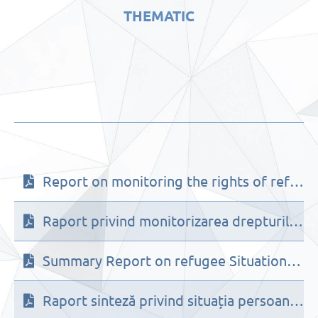
THEMATIC
Report on monitoring the rights of refugees in the Republic of Moldova in the context of the armed conflict in Ukraine January – June 2023
Raport privind monitorizarea drepturilor persoanelor străine refugiate pe teritoriul Republicii Moldova în contextul conflictului armat din Ucraina – ianuarie – iunie 2023
Summary Report on refugee Situation in the Context of the Armed Conflict in Ukraine February – December 2022
Raport sinteză privind situația persoanelor refugiate ca urmare a conflictului armat din Ucraina în perioada februarie-decembrie 2022