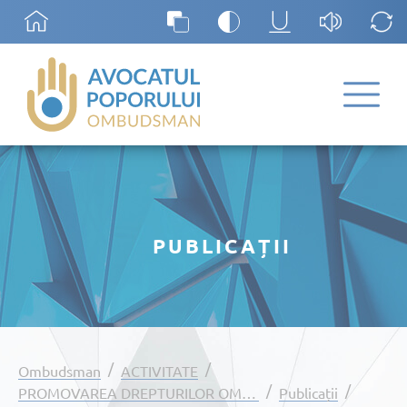
PUBLICAȚII
/
/
Ombudsman
ACTIVITATE
/
/
PROMOVAREA DREPTURILOR OMULUI
Publicații