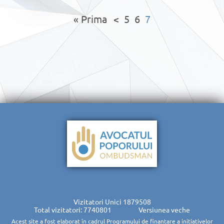
« Prima
<
5
6
7
Vizitatori Unici
1879508
Total vizitatori: 7740801
Versiunea veche
Acest site a fost elaborat în cadrul Programului de finanțare a inițiativelor