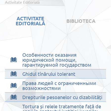
Activitate Editorială
ACTIVITATE
BIBLIOTECA
EDITORIALĂ
Особенности оказания
юридической помощи,
гарантируемой государством
Ghidul tînărului tolerant
Права людей с ограниченными
возможностями
Drepturile pesoanelor cu dizabilități
Tortura și relele tratamente față de