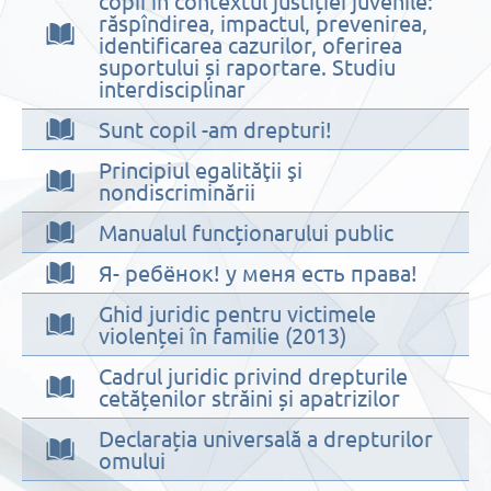
copii în contextul justiției juvenile:
răspîndirea, impactul, prevenirea,
identificarea cazurilor, oferirea
suportului și raportare. Studiu
interdisciplinar
Sunt copil -am drepturi!
Principiul egalităţii şi
nondiscriminării
Manualul funcționarului public
Я- ребёнок! у меня есть права!
Ghid juridic pentru victimele
violenței în familie (2013)
Cadrul juridic privind drepturile
cetățenilor străini și apatrizilor
Declarația universală a drepturilor
omului